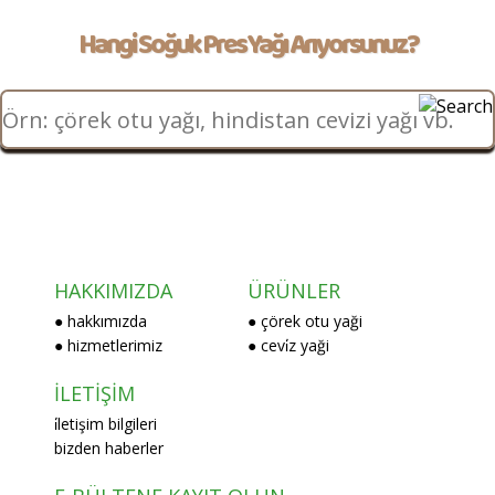
Hangi Soğuk Pres Yağı Arıyorsunuz?
HAKKIMIZDA
ÜRÜNLER
● hakkımızda
● çörek otu yaği
● hizmetlerimiz
● cevi̇z yaği
İLETİŞİM
i̇letişim bilgileri
bizden haberler