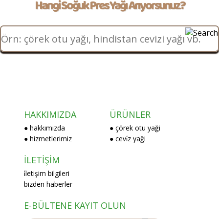
Hangi Soğuk Pres Yağı Arıyorsunuz?
HAKKIMIZDA
ÜRÜNLER
● hakkımızda
● çörek otu yaği
● hizmetlerimiz
● cevi̇z yaği
İLETİŞİM
i̇letişim bilgileri
bizden haberler
E-BÜLTENE KAYIT OLUN