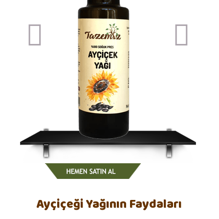
Previous
Next
item
item
Ayçiçeği Yağının Faydaları